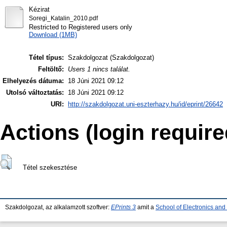
Kézirat
Soregi_Katalin_2010.pdf
Restricted to Registered users only
Download (1MB)
Tétel típus:
Szakdolgozat (Szakdolgozat)
Feltöltő:
Users 1 nincs találat.
Elhelyezés dátuma:
18 Júni 2021 09:12
Utolsó változtatás:
18 Júni 2021 09:12
URI:
http://szakdolgozat.uni-eszterhazy.hu/id/eprint/26642
Actions (login require
Tétel szekesztése
Szakdolgozat, az alkalamzott szoftver:
EPrints 3
amit a
School of Electronics an