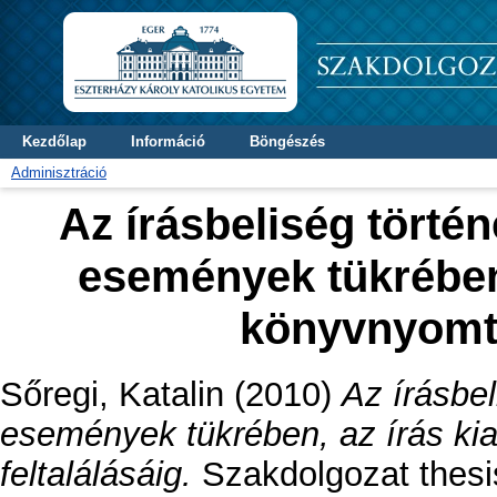
Kezdőlap
Információ
Böngészés
Adminisztráció
Az írásbeliség történ
események tükrében,
könyvnyomta
Sőregi, Katalin
(2010)
Az írásbel
események tükrében, az írás ki
feltalálásáig.
Szakdolgozat thesis