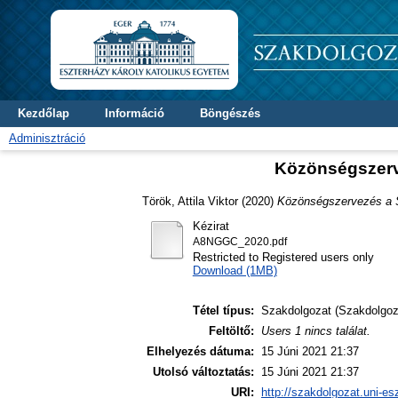
Kezdőlap
Információ
Böngészés
Adminisztráció
Közönségszerv
Török, Attila Viktor
(2020)
Közönségszervezés a 
Kézirat
A8NGGC_2020.pdf
Restricted to Registered users only
Download (1MB)
Tétel típus:
Szakdolgozat (Szakdolgoz
Feltöltő:
Users 1 nincs találat.
Elhelyezés dátuma:
15 Júni 2021 21:37
Utolsó változtatás:
15 Júni 2021 21:37
URI:
http://szakdolgozat.uni-es