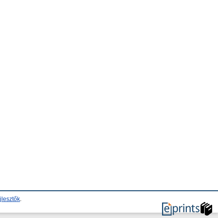
jlesztők
.