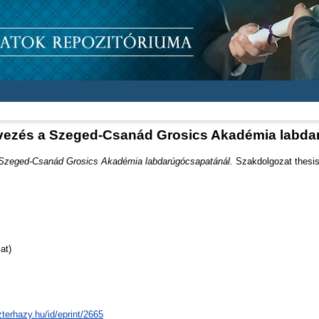
ezés a Szeged-Csanád Grosics Akadémia labda
Szeged-Csanád Grosics Akadémia labdarúgócsapatánál.
Szakdolgozat thesis
at)
zterhazy.hu/id/eprint/2665