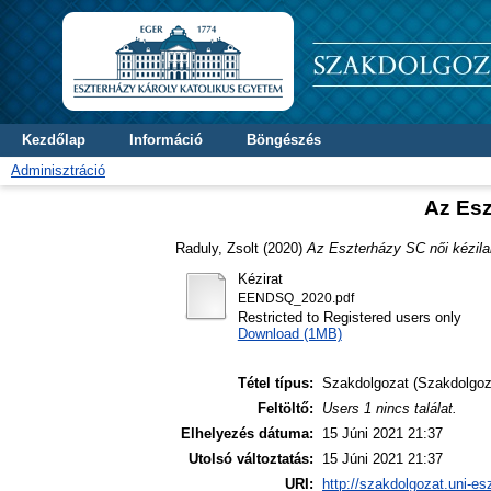
Kezdőlap
Információ
Böngészés
Adminisztráció
Az Esz
Raduly, Zsolt
(2020)
Az Eszterházy SC női kézil
Kézirat
EENDSQ_2020.pdf
Restricted to Registered users only
Download (1MB)
Tétel típus:
Szakdolgozat (Szakdolgoz
Feltöltő:
Users 1 nincs találat.
Elhelyezés dátuma:
15 Júni 2021 21:37
Utolsó változtatás:
15 Júni 2021 21:37
URI:
http://szakdolgozat.uni-es