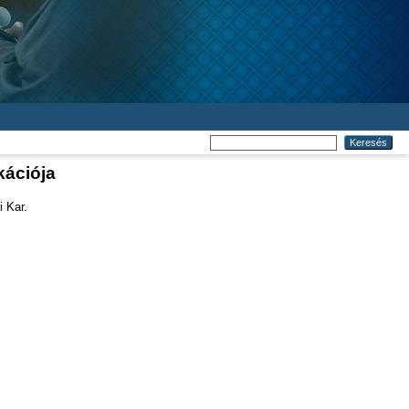
kációja
 Kar.