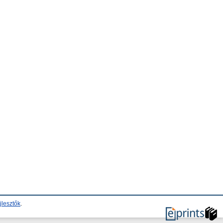
jlesztők
.