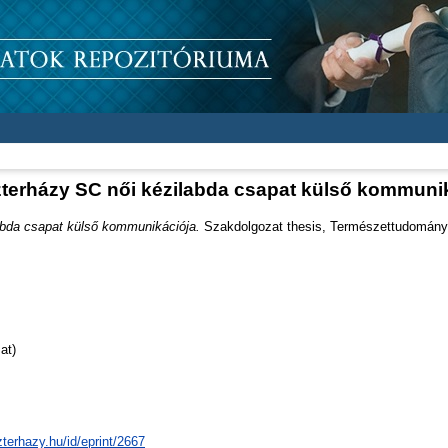
terházy SC női kézilabda csapat külső kommuni
abda csapat külső kommunikációja.
Szakdolgozat thesis, Természettudományi
at)
zterhazy.hu/id/eprint/2667