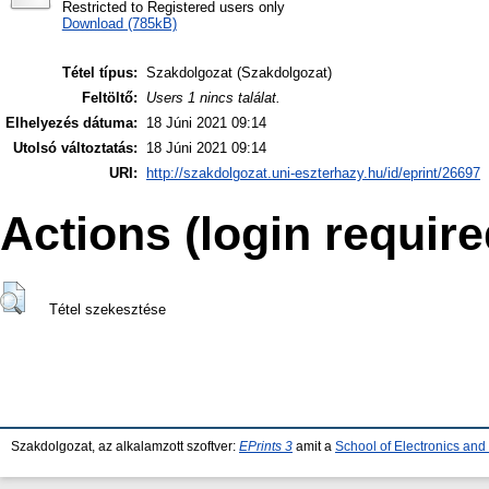
Restricted to Registered users only
Download (785kB)
Tétel típus:
Szakdolgozat (Szakdolgozat)
Feltöltő:
Users 1 nincs találat.
Elhelyezés dátuma:
18 Júni 2021 09:14
Utolsó változtatás:
18 Júni 2021 09:14
URI:
http://szakdolgozat.uni-eszterhazy.hu/id/eprint/26697
Actions (login require
Tétel szekesztése
Szakdolgozat, az alkalamzott szoftver:
EPrints 3
amit a
School of Electronics an