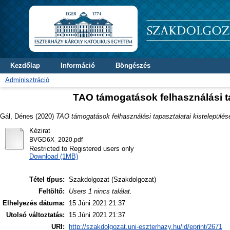
Kezdőlap
Információ
Böngészés
Adminisztráció
TAO támogatások felhasználási ta
Gál, Dénes
(2020)
TAO támogatások felhasználási tapasztalatai kistelepülés
Kézirat
BVGD6X_2020.pdf
Restricted to Registered users only
Download (1MB)
Tétel típus:
Szakdolgozat (Szakdolgozat)
Feltöltő:
Users 1 nincs találat.
Elhelyezés dátuma:
15 Júni 2021 21:37
Utolsó változtatás:
15 Júni 2021 21:37
URI:
http://szakdolgozat.uni-eszterhazy.hu/id/eprint/2671