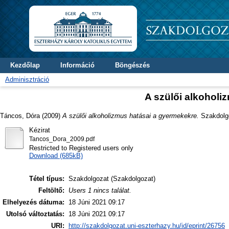
Kezdőlap
Információ
Böngészés
Adminisztráció
A szülői alkoholi
Táncos, Dóra
(2009)
A szülői alkoholizmus hatásai a gyermekekre.
Szakdolgo
Kézirat
Tancos_Dora_2009.pdf
Restricted to Registered users only
Download (685kB)
Tétel típus:
Szakdolgozat (Szakdolgozat)
Feltöltő:
Users 1 nincs találat.
Elhelyezés dátuma:
18 Júni 2021 09:17
Utolsó változtatás:
18 Júni 2021 09:17
URI:
http://szakdolgozat.uni-eszterhazy.hu/id/eprint/26756