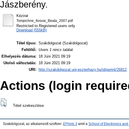
Jászberény.
Kézirat
Tompichne_Ilosvai_Beata_2007.pdf
Restricted to Registered users only
Download (555kB)
Tétel típus:
Szakdolgozat (Szakdolgozat)
Feltöltő:
Users 1 nincs találat.
Elhelyezés dátuma:
18 Júni 2021 09:19
Utolsó változtatás:
18 Júni 2021 09:19
URI:
http://szakdolgozat.uni-eszterhazy.hu/id/eprint/26812
Actions (login require
Tétel szekesztése
Szakdolgozat, az alkalamzott szoftver:
EPrints 3
amit a
School of Electronics an