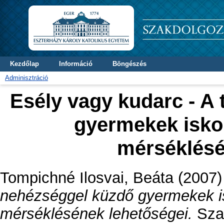
Kezdőlap
Információ
Böngészés
Adminisztráció
Esély vagy kudarc - A
gyermekek iskol
mérséklésé
Tompichné Ilosvai, Beáta
(2007
nehézséggel küzdő gyermekek is
mérséklésének lehetőségei.
Szak