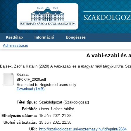
Kezdőlap
Információ
Böngészés
Adminisztráció
A vabi-szabi és 
Bajzek, Zsófia Katalin
(2020)
A vabi-szabi és a magyar népi tárgykultúra.
Sza
Kézirat
BP0K4F_2020.pdf
Restricted to Registered users only
Download (1MB)
Tétel típus:
Szakdolgozat (Szakdolgozat)
Feltöltő:
Users 1 nincs találat.
Elhelyezés dátuma:
15 Júni 2021 21:38
Utolsó változtatás:
15 Júni 2021 21:38
URI:
http://szakdolgozat.uni-eszterhazy.hu/id/eprint/2684