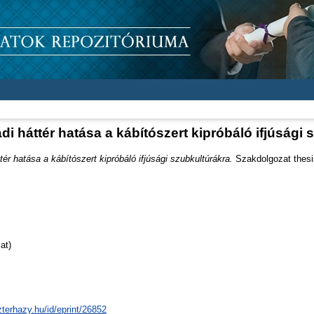
di háttér hatása a kábítószert kipróbáló ifjúsági 
tér hatása a kábítószert kipróbáló ifjúsági szubkultúrákra.
Szakdolgozat thesis
at)
zterhazy.hu/id/eprint/26852