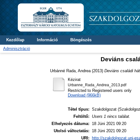
Kezdőlap
Információ
Böngészés
Adminisztráció
Deviáns csalá
Urbánné Rada, Andrea
(2013)
Deviáns családi hát
Kézirat
Urbanne_Rada_Andrea_2013.pdf
Restricted to Registered users only
Download (966kB)
Tétel típus:
Szakdolgozat (Szakdolgoz
Feltöltő:
Users 1 nincs találat.
Elhelyezés dátuma:
18 Júni 2021 09:20
Utolsó változtatás:
18 Júni 2021 09:20
URI:
http://szakdolgozat.uni-es