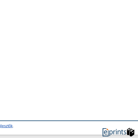
jlesztők
.