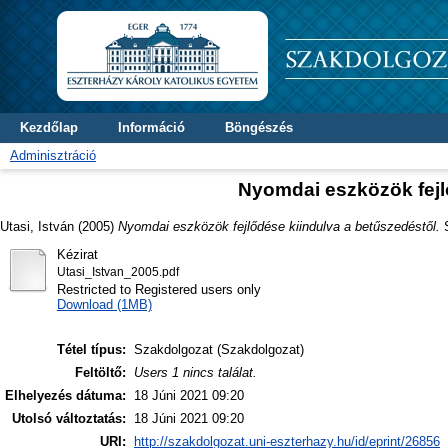
Kezdőlap
Információ
Böngészés
Adminisztráció
Nyomdai eszközök fejl
Utasi, István
(2005)
Nyomdai eszközök fejlődése kiindulva a betűszedéstől.
S
Kézirat
Utasi_Istvan_2005.pdf
Restricted to Registered users only
Download (1MB)
Tétel típus:
Szakdolgozat (Szakdolgozat)
Feltöltő:
Users 1 nincs találat.
Elhelyezés dátuma:
18 Júni 2021 09:20
Utolsó változtatás:
18 Júni 2021 09:20
URI:
http://szakdolgozat.uni-eszterhazy.hu/id/eprint/26856