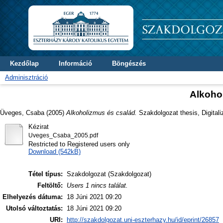
Kezdőlap
Információ
Böngészés
Adminisztráció
Alkoho
Üveges, Csaba
(2005)
Alkoholizmus és család.
Szakdolgozat thesis, Digitali
Kézirat
Uveges_Csaba_2005.pdf
Restricted to Registered users only
Download (542kB)
Tétel típus:
Szakdolgozat (Szakdolgozat)
Feltöltő:
Users 1 nincs találat.
Elhelyezés dátuma:
18 Júni 2021 09:20
Utolsó változtatás:
18 Júni 2021 09:20
URI:
http://szakdolgozat.uni-eszterhazy.hu/id/eprint/26857