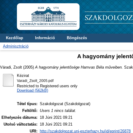
Kezdőlap
Információ
Böngészés
Adminisztráció
A hagyomány jelen
Váradi, Zsolt
(2005)
A hagyomány jelentősége Hamvas Béla műveiben.
Szakd
Kézirat
Varadi_Zsolt_2005.pdf
Restricted to Registered users only
Download (562kB)
Tétel típus:
Szakdolgozat (Szakdolgozat)
Feltöltő:
Users 1 nincs találat.
Elhelyezés dátuma:
18 Júni 2021 09:21
Utolsó változtatás:
18 Júni 2021 09:21
URI:
http://szakdolgozat.uni-eszterhazy.hu/id/eprint/26878