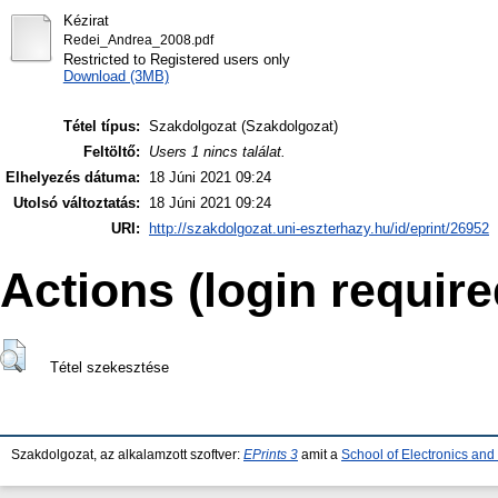
Kézirat
Redei_Andrea_2008.pdf
Restricted to Registered users only
Download (3MB)
Tétel típus:
Szakdolgozat (Szakdolgozat)
Feltöltő:
Users 1 nincs találat.
Elhelyezés dátuma:
18 Júni 2021 09:24
Utolsó változtatás:
18 Júni 2021 09:24
URI:
http://szakdolgozat.uni-eszterhazy.hu/id/eprint/26952
Actions (login require
Tétel szekesztése
Szakdolgozat, az alkalamzott szoftver:
EPrints 3
amit a
School of Electronics an