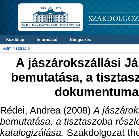
Kezdőlap
Információ
Böngészés
Adminisztráció
A jászárokszállási 
bemutatása, a tisztas
dokumentumai
Rédei, Andrea
(2008)
A jászáro
bemutatása, a tisztaszoba rész
katalogizálása.
Szakdolgozat thes