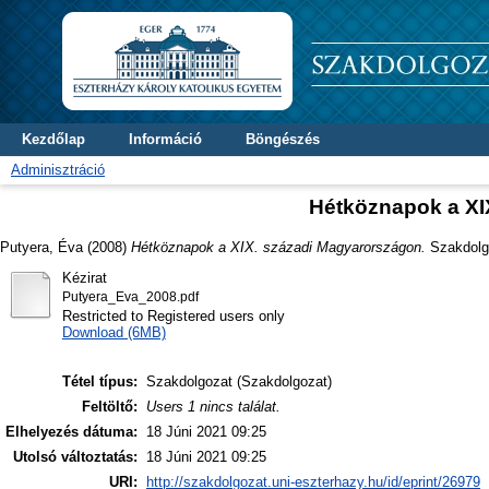
Kezdőlap
Információ
Böngészés
Adminisztráció
Hétköznapok a XI
Putyera, Éva
(2008)
Hétköznapok a XIX. századi Magyarországon.
Szakdolgo
Kézirat
Putyera_Eva_2008.pdf
Restricted to Registered users only
Download (6MB)
Tétel típus:
Szakdolgozat (Szakdolgozat)
Feltöltő:
Users 1 nincs találat.
Elhelyezés dátuma:
18 Júni 2021 09:25
Utolsó változtatás:
18 Júni 2021 09:25
URI:
http://szakdolgozat.uni-eszterhazy.hu/id/eprint/26979