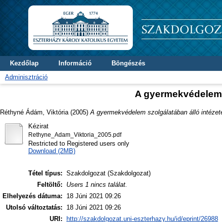
Kezdőlap
Információ
Böngészés
Adminisztráció
A gyermekvédelem s
Réthyné Ádám, Viktória
(2005)
A gyermekvédelem szolgálatában álló intézet
Kézirat
Rethyne_Adam_Viktoria_2005.pdf
Restricted to Registered users only
Download (2MB)
Tétel típus:
Szakdolgozat (Szakdolgozat)
Feltöltő:
Users 1 nincs találat.
Elhelyezés dátuma:
18 Júni 2021 09:26
Utolsó változtatás:
18 Júni 2021 09:26
URI:
http://szakdolgozat.uni-eszterhazy.hu/id/eprint/26988