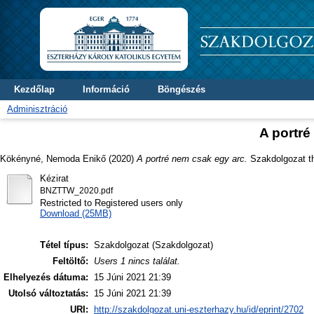
Kezdőlap
Információ
Böngészés
Adminisztráció
A portré
Kökényné, Nemoda Enikő
(2020)
A portré nem csak egy arc.
Szakdolgozat th
Kézirat
BNZTTW_2020.pdf
Restricted to Registered users only
Download (25MB)
Tétel típus:
Szakdolgozat (Szakdolgozat)
Feltöltő:
Users 1 nincs találat.
Elhelyezés dátuma:
15 Júni 2021 21:39
Utolsó változtatás:
15 Júni 2021 21:39
URI:
http://szakdolgozat.uni-eszterhazy.hu/id/eprint/2702