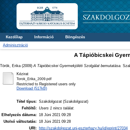
Kezdőlap
Információ
Böngészés
Adminisztráció
A Tápióbicskei Gyerm
Török, Erika
(2009)
A Tápióbicskei Gyermekjóléti Szolgálat bemutatása.
Szak
Kézirat
Torok_Erika_2009.pdf
Restricted to Registered users only
Download (517kB)
Tétel típus:
Szakdolgozat (Szakdolgozat)
Feltöltő:
Users 1 nincs találat.
Elhelyezés dátuma:
18 Júni 2021 09:28
Utolsó változtatás:
18 Júni 2021 09:28
URI:
http://szakdolgozat.uni-eszterhazy.hu/id/eprint/27034