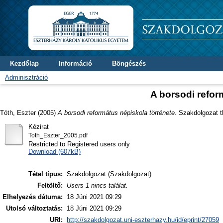
Kezdőlap
Információ
Böngészés
Adminisztráció
A borsodi refor
Tóth, Eszter
(2005)
A borsodi református népiskola története.
Szakdolgozat th
Kézirat
Toth_Eszter_2005.pdf
Restricted to Registered users only
Download (607kB)
Tétel típus:
Szakdolgozat (Szakdolgozat)
Feltöltő:
Users 1 nincs találat.
Elhelyezés dátuma:
18 Júni 2021 09:29
Utolsó változtatás:
18 Júni 2021 09:29
URI:
http://szakdolgozat.uni-eszterhazy.hu/id/eprint/27059