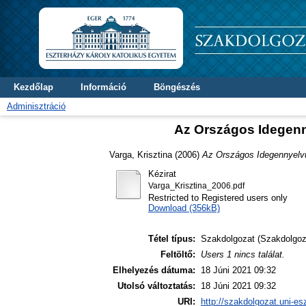
Kezdőlap
Információ
Böngészés
Adminisztráció
Az Országos Idegenn
Varga, Krisztina
(2006)
Az Országos Idegennyelvű
Kézirat
Varga_Krisztina_2006.pdf
Restricted to Registered users only
Download (356kB)
Tétel típus:
Szakdolgozat (Szakdolgoz
Feltöltő:
Users 1 nincs találat.
Elhelyezés dátuma:
18 Júni 2021 09:32
Utolsó változtatás:
18 Júni 2021 09:32
URI:
http://szakdolgozat.uni-es