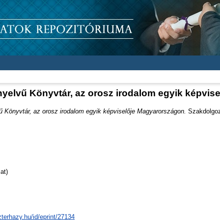
yelvű Könyvtár, az orosz irodalom egyik képvis
 Könyvtár, az orosz irodalom egyik képviselője Magyarországon.
Szakdolgoza
at)
zterhazy.hu/id/eprint/27134