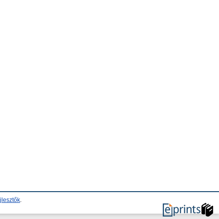
jlesztők
.