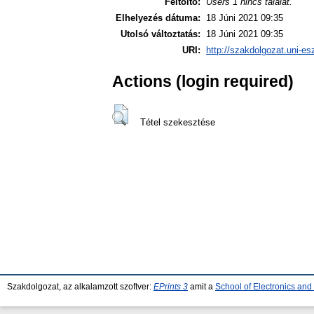
Feltöltő:
Users 1 nincs találat.
Elhelyezés dátuma:
18 Júni 2021 09:35
Utolsó változtatás:
18 Júni 2021 09:35
URI:
http://szakdolgozat.uni-es
Actions (login required)
Tétel szekesztése
Szakdolgozat, az alkalamzott szoftver:
EPrints 3
amit a
School of Electronics an