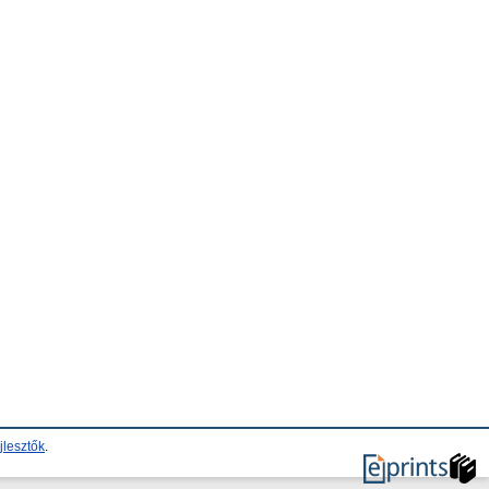
jlesztők
.