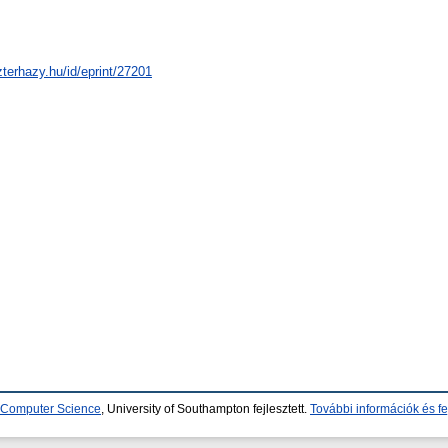
zterhazy.hu/id/eprint/27201
d Computer Science
, University of Southampton fejlesztett.
További információk és fe