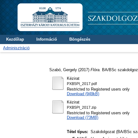
Kezdőlap
Információ
Böngészés
Adminisztráció
Szabó, Gergely
(2017)
Flóra.
BA/BSc szakdolgozat
Kézirat
PXB5PI_2017.pdf
Restricted to Registered users only
Download (949kB)
Kézirat
PXB5PI_2017.zip
Restricted to Registered users only
Download (73MB)
Tétel típus:
Szakdolgozat (BA/BSc sz