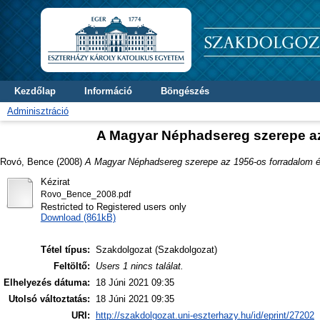
Kezdőlap
Információ
Böngészés
Adminisztráció
A Magyar Néphadsereg szerepe a
Rovó, Bence
(2008)
A Magyar Néphadsereg szerepe az 1956-os forradalom 
Kézirat
Rovo_Bence_2008.pdf
Restricted to Registered users only
Download (861kB)
Tétel típus:
Szakdolgozat (Szakdolgozat)
Feltöltő:
Users 1 nincs találat.
Elhelyezés dátuma:
18 Júni 2021 09:35
Utolsó változtatás:
18 Júni 2021 09:35
URI:
http://szakdolgozat.uni-eszterhazy.hu/id/eprint/27202