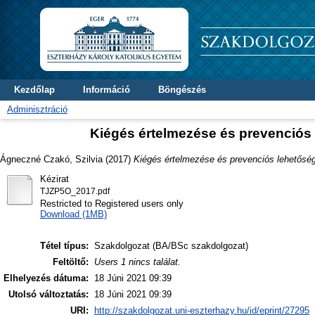
Kezdőlap
Információ
Böngészés
Adminisztráció
Kiégés értelmezése és prevenció
Ágneczné Czakó, Szilvia
(2017)
Kiégés értelmezése és prevenciós lehetősé
Kézirat
TJZP5O_2017.pdf
Restricted to Registered users only
Download (1MB)
Tétel típus:
Szakdolgozat (BA/BSc szakdolgozat)
Feltöltő:
Users 1 nincs találat.
Elhelyezés dátuma:
18 Júni 2021 09:39
Utolsó változtatás:
18 Júni 2021 09:39
URI:
http://szakdolgozat.uni-eszterhazy.hu/id/eprint/27295