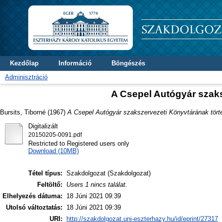
Kezdőlap
Információ
Böngészés
Adminisztráció
A Csepel Autógyár szaks
Bursits, Tiborné
(1967)
A Csepel Autógyár szakszervezeti Könyvtárának tört
Digitalizált
20150205-0091.pdf
Restricted to Registered users only
Download (10MB)
Tétel típus:
Szakdolgozat (Szakdolgozat)
Feltöltő:
Users 1 nincs találat.
Elhelyezés dátuma:
18 Júni 2021 09:39
Utolsó változtatás:
18 Júni 2021 09:39
URI:
http://szakdolgozat.uni-eszterhazy.hu/id/eprint/27317