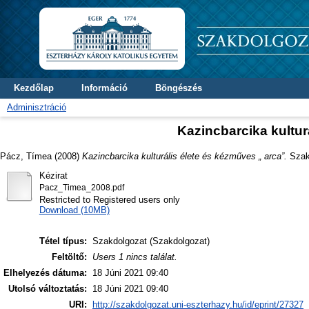
Kezdőlap
Információ
Böngészés
Adminisztráció
Kazincbarcika kultur
Pácz, Tímea
(2008)
Kazincbarcika kulturális élete és kézműves „ arca”.
Szakd
Kézirat
Pacz_Timea_2008.pdf
Restricted to Registered users only
Download (10MB)
Tétel típus:
Szakdolgozat (Szakdolgozat)
Feltöltő:
Users 1 nincs találat.
Elhelyezés dátuma:
18 Júni 2021 09:40
Utolsó változtatás:
18 Júni 2021 09:40
URI:
http://szakdolgozat.uni-eszterhazy.hu/id/eprint/27327