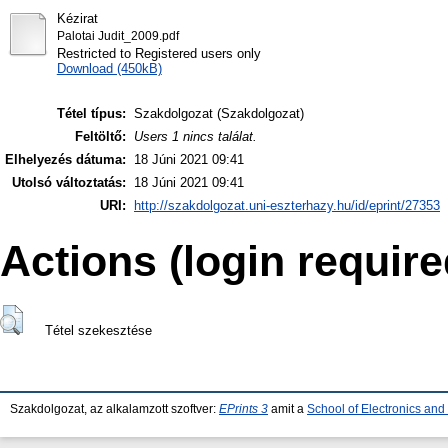
Kézirat
Palotai Judit_2009.pdf
Restricted to Registered users only
Download (450kB)
Tétel típus:
Szakdolgozat (Szakdolgozat)
Feltöltő:
Users 1 nincs találat.
Elhelyezés dátuma:
18 Júni 2021 09:41
Utolsó változtatás:
18 Júni 2021 09:41
URI:
http://szakdolgozat.uni-eszterhazy.hu/id/eprint/27353
Actions (login require
Tétel szekesztése
Szakdolgozat, az alkalamzott szoftver:
EPrints 3
amit a
School of Electronics an