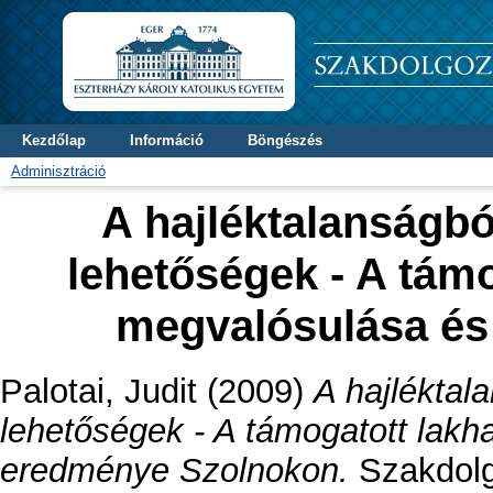
Kezdőlap
Információ
Böngészés
Adminisztráció
A hajléktalanságbó
lehetőségek - A tám
megvalósulása és
Palotai, Judit
(2009)
A hajléktal
lehetőségek - A támogatott lak
eredménye Szolnokon.
Szakdolgo