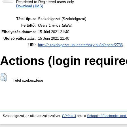
Restricted to Registered users only
Download (1MB)
Tétel típus:
Szakdolgozat (Szakdolgozat)
Feltöltő:
Users 1 nincs találat.
Elhelyezés dátuma:
15 Júni 2021 21:40
Utolsó változtatás:
15 Júni 2021 21:40
URI:
http://szakdolgozat.uni-eszterhazy.hu/id/eprint/2736
Actions (login require
Tétel szekesztése
Szakdolgozat, az alkalamzott szoftver:
EPrints 3
amit a
School of Electronics an