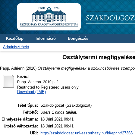
Kezdőlap
Információ
Böngészés
Adminisztráció
Osztálytermi megfigyelés
Papp, Adrienn
(2010)
Osztálytermi megfigyelések a szókincsbővítés szempon
Kézirat
Papp_Adrienn_2010.pdf
Restricted to Registered users only
Download (2MB)
Tétel típus:
Szakdolgozat (Szakdolgozat)
Feltöltő:
Users 1 nincs találat.
Elhelyezés dátuma:
18 Júni 2021 09:41
Utolsó változtatás:
18 Júni 2021 09:41
URI:
http://szakdolgozat.uni-eszterhazy.hu/id/eprint/27363