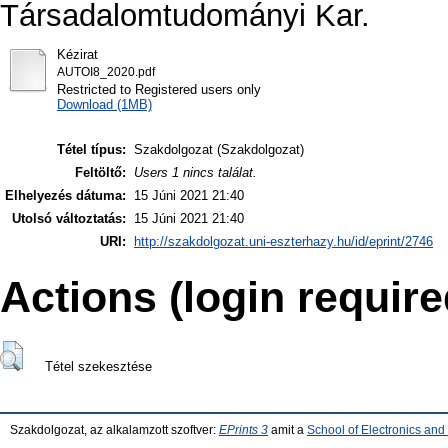
Társadalomtudományi Kar.
Kézirat
AUTOI8_2020.pdf
Restricted to Registered users only
Download (1MB)
Tétel típus:
Szakdolgozat (Szakdolgozat)
Feltöltő:
Users 1 nincs találat.
Elhelyezés dátuma:
15 Júni 2021 21:40
Utolsó változtatás:
15 Júni 2021 21:40
URI:
http://szakdolgozat.uni-eszterhazy.hu/id/eprint/2746
Actions (login require
Tétel szekesztése
Szakdolgozat, az alkalamzott szoftver:
EPrints 3
amit a
School of Electronics an