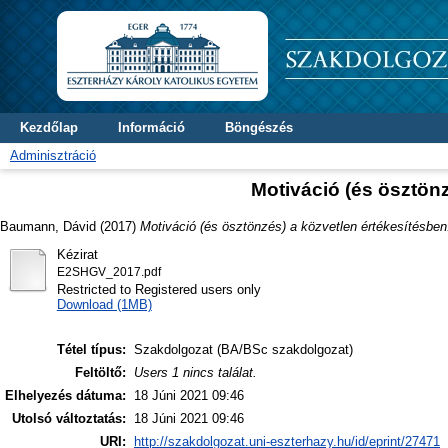
Kezdőlap
Információ
Böngészés
Adminisztráció
Motiváció (és ösztönz
Baumann, Dávid
(2017)
Motiváció (és ösztönzés) a közvetlen értékesítésben
Kézirat
E2SHGV_2017.pdf
Restricted to Registered users only
Download (1MB)
Tétel típus:
Szakdolgozat (BA/BSc szakdolgozat)
Feltöltő:
Users 1 nincs találat.
Elhelyezés dátuma:
18 Júni 2021 09:46
Utolsó változtatás:
18 Júni 2021 09:46
URI:
http://szakdolgozat.uni-eszterhazy.hu/id/eprint/27471