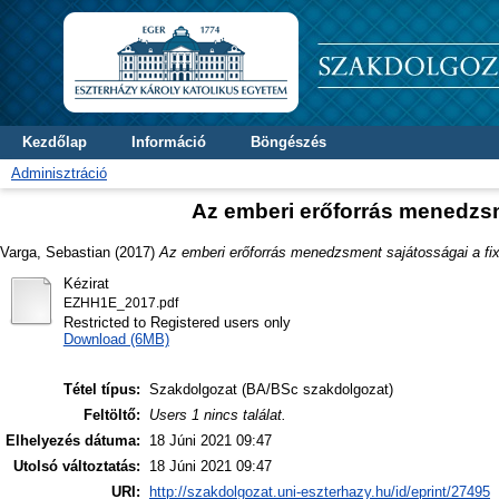
Kezdőlap
Információ
Böngészés
Adminisztráció
Az emberi erőforrás menedzsm
Varga, Sebastian
(2017)
Az emberi erőforrás menedzsment sajátosságai a fix
Kézirat
EZHH1E_2017.pdf
Restricted to Registered users only
Download (6MB)
Tétel típus:
Szakdolgozat (BA/BSc szakdolgozat)
Feltöltő:
Users 1 nincs találat.
Elhelyezés dátuma:
18 Júni 2021 09:47
Utolsó változtatás:
18 Júni 2021 09:47
URI:
http://szakdolgozat.uni-eszterhazy.hu/id/eprint/27495