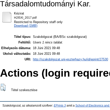
Társadalomtudományi Kar.
Kézirat
H2I5XI_2017.pdf
Restricted to Repository staff only
Download (1MB)
Tétel típus:
Szakdolgozat (BA/BSc szakdolgozat)
Feltöltő:
Users 1 nincs találat.
Elhelyezés dátuma:
18 Júni 2021 09:48
Utolsó változtatás:
18 Júni 2021 09:48
URI:
http://szakdolgozat.uni-eszterhazy.hu/id/eprint/27530
Actions (login require
Tétel szekesztése
Szakdolgozat, az alkalamzott szoftver:
EPrints 3
amit a
School of Electronics an