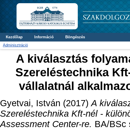
Kezdőlap
Információ
Böngészés
Adminisztráció
A kiválasztás folyam
Szereléstechnika Kft-
vállalatnál alkalma
Gyetvai, István
(2017)
A kiválas
Szereléstechnika Kft-nél - különö
Assessment Center-re.
BA/BSc s