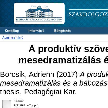
Kezdőlap
Információ
Böngészés
Adminisztráció
A produktív szöve
mesedramatizálás é
Borcsik, Adrienn
(2017)
A produk
mesedramatizálás és a bábozás 
thesis, Pedagógiai Kar.
Kézirat
AN096H_2017.pdf