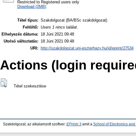
Restricted to Registered users only
Download (2MB)
Tétel típus:
Szakdolgozat (BA/BSc szakdolgozat)
Feltöltő:
Users 1 nincs találat.
Elhelyezés dátuma:
18 Júni 2021 09:48
Utolsó változtatás:
18 Júni 2021 09:48
URI:
http://szakdolgozat.uni-eszterhazy.hu/id/eprint/27534
Actions (login require
Tétel szekesztése
Szakdolgozat, az alkalamzott szoftver:
EPrints 3
amit a
School of Electronics an