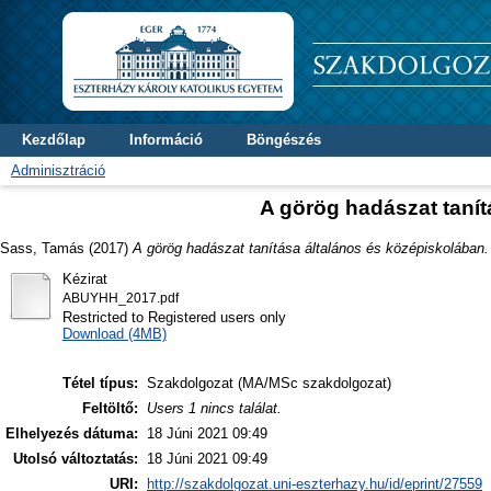
Kezdőlap
Információ
Böngészés
Adminisztráció
A görög hadászat tanít
Sass, Tamás
(2017)
A görög hadászat tanítása általános és középiskolában.
Kézirat
ABUYHH_2017.pdf
Restricted to Registered users only
Download (4MB)
Tétel típus:
Szakdolgozat (MA/MSc szakdolgozat)
Feltöltő:
Users 1 nincs találat.
Elhelyezés dátuma:
18 Júni 2021 09:49
Utolsó változtatás:
18 Júni 2021 09:49
URI:
http://szakdolgozat.uni-eszterhazy.hu/id/eprint/27559