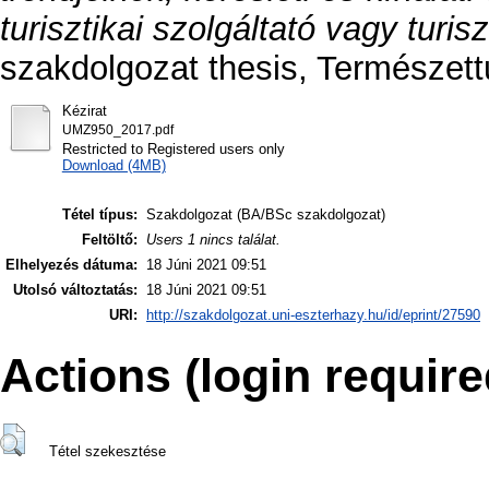
turisztikai szolgáltató vagy turis
szakdolgozat thesis, Természet
Kézirat
UMZ950_2017.pdf
Restricted to Registered users only
Download (4MB)
Tétel típus:
Szakdolgozat (BA/BSc szakdolgozat)
Feltöltő:
Users 1 nincs találat.
Elhelyezés dátuma:
18 Júni 2021 09:51
Utolsó változtatás:
18 Júni 2021 09:51
URI:
http://szakdolgozat.uni-eszterhazy.hu/id/eprint/27590
Actions (login require
Tétel szekesztése