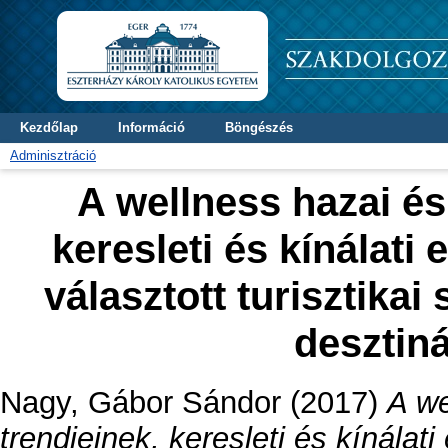
Kezdőlap
Információ
Böngészés
Adminisztráció
A wellness hazai és
keresleti és kínálat
választott turisztikai 
desztin
Nagy, Gábor Sándor
(2017)
A we
trendjeinek, keresleti és kínála