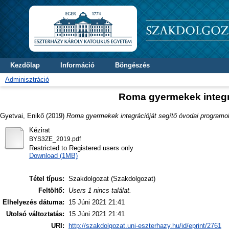
Kezdőlap
Információ
Böngészés
Adminisztráció
Roma gyermekek integr
Gyetvai, Enikő
(2019)
Roma gyermekek integrációját segítő óvodai programo
Kézirat
BYS3ZE_2019.pdf
Restricted to Registered users only
Download (1MB)
Tétel típus:
Szakdolgozat (Szakdolgozat)
Feltöltő:
Users 1 nincs találat.
Elhelyezés dátuma:
15 Júni 2021 21:41
Utolsó változtatás:
15 Júni 2021 21:41
URI:
http://szakdolgozat.uni-eszterhazy.hu/id/eprint/2761