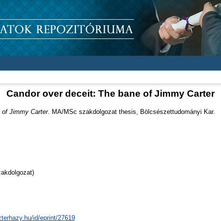
Candor over deceit: The bane of Jimmy Carter
 of Jimmy Carter.
MA/MSc szakdolgozat thesis, Bölcsészettudományi Kar.
akdolgozat)
zterhazy.hu/id/eprint/27619