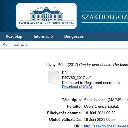
Kezdőlap
Információ
Böngészés
Adminisztráció
Lévay, Péter
(2017)
Candor over deceit: The bane
Kézirat
P20VB5_2017.pdf
Restricted to Registered users only
Download (810kB)
Tétel típus:
Szakdolgozat (MA/MSc sz
Feltöltő:
Users 1 nincs találat.
Elhelyezés dátuma:
18 Júni 2021 09:52
Utolsó változtatás:
18 Júni 2021 09:52
URI:
http://szakdolgozat.uni-es