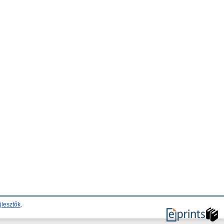
jlesztők
.