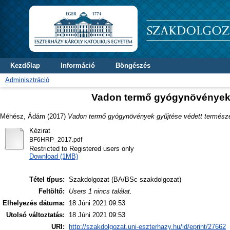
Kezdőlap
Információ
Böngészés
Adminisztráció
Vadon termő gyógynövények g
Méhész, Ádám
(2017)
Vadon termő gyógynövények gyűjtése védett természet
Kézirat
BF6HRP_2017.pdf
Restricted to Registered users only
Download (1MB)
Tétel típus:
Szakdolgozat (BA/BSc szakdolgozat)
Feltöltő:
Users 1 nincs találat.
Elhelyezés dátuma:
18 Júni 2021 09:53
Utolsó változtatás:
18 Júni 2021 09:53
URI:
http://szakdolgozat.uni-eszterhazy.hu/id/eprint/27662