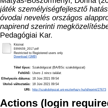
Mátyás-Böszörményi, Dorina
(2
játék személyiségfejlesztő hat
óvodai nevelés országos alappro
napirend szerinti megközelítésb
Pedagógiai Kar.
Kézirat
E6NNS9_2017.pdf
Restricted to Registered users only
Download (1MB)
Tétel típus:
Szakdolgozat (BA/BSc szakdolgozat)
Feltöltő:
Users 1 nincs találat.
Elhelyezés dátuma:
18 Júni 2021 09:54
Utolsó változtatás:
18 Júni 2021 09:54
URI:
http://szakdolgozat.uni-eszterhazy.hu/id/eprint/27673
Actions (login require