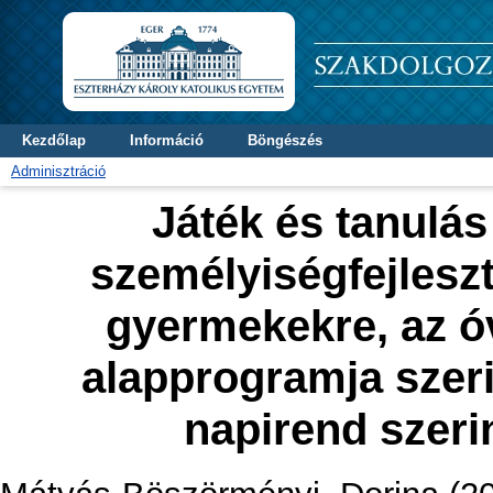
Kezdőlap
Információ
Böngészés
Adminisztráció
Játék és tanulás
személyiségfejlesz
gyermekekre, az ó
alapprogramja szeri
napirend szeri