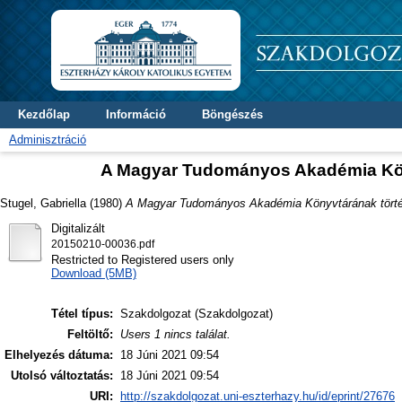
Kezdőlap
Információ
Böngészés
Adminisztráció
A Magyar Tudományos Akadémia Könyv
Stugel, Gabriella
(1980)
A Magyar Tudományos Akadémia Könyvtárának történe
Digitalizált
20150210-00036.pdf
Restricted to Registered users only
Download (5MB)
Tétel típus:
Szakdolgozat (Szakdolgozat)
Feltöltő:
Users 1 nincs találat.
Elhelyezés dátuma:
18 Júni 2021 09:54
Utolsó változtatás:
18 Júni 2021 09:54
URI:
http://szakdolgozat.uni-eszterhazy.hu/id/eprint/27676