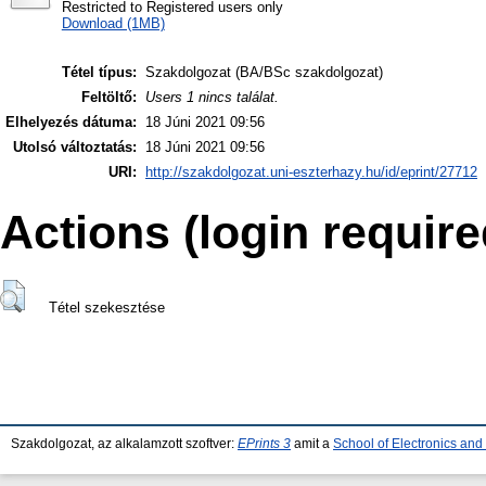
Restricted to Registered users only
Download (1MB)
Tétel típus:
Szakdolgozat (BA/BSc szakdolgozat)
Feltöltő:
Users 1 nincs találat.
Elhelyezés dátuma:
18 Júni 2021 09:56
Utolsó változtatás:
18 Júni 2021 09:56
URI:
http://szakdolgozat.uni-eszterhazy.hu/id/eprint/27712
Actions (login require
Tétel szekesztése
Szakdolgozat, az alkalamzott szoftver:
EPrints 3
amit a
School of Electronics an