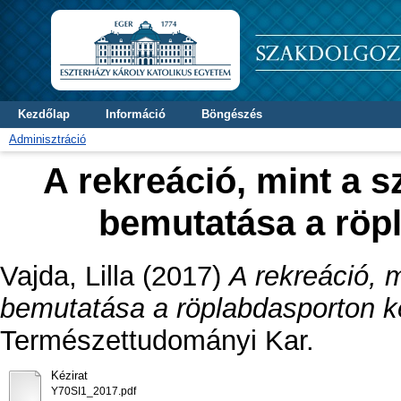
Kezdőlap
Információ
Böngészés
Adminisztráció
A rekreáció, mint a s
bemutatása a röp
Vajda, Lilla
(2017)
A rekreáció, m
bemutatása a röplabdasporton ke
Természettudományi Kar.
Kézirat
Y70SI1_2017.pdf