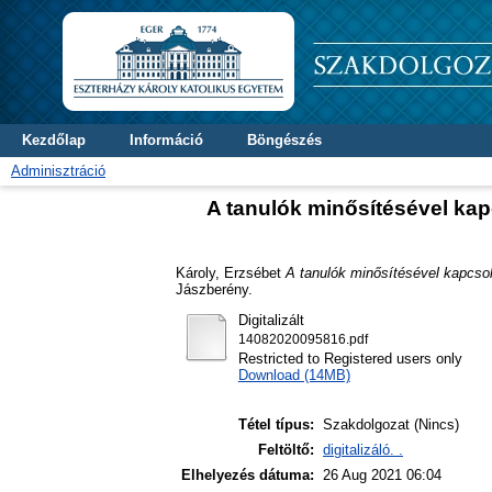
Kezdőlap
Információ
Böngészés
Adminisztráció
A tanulók minősítésével ka
Károly, Erzsébet
A tanulók minősítésével kapcso
Jászberény.
Digitalizált
14082020095816.pdf
Restricted to Registered users only
Download (14MB)
Tétel típus:
Szakdolgozat (Nincs)
Feltöltő:
digitalizáló. .
Elhelyezés dátuma:
26 Aug 2021 06:04