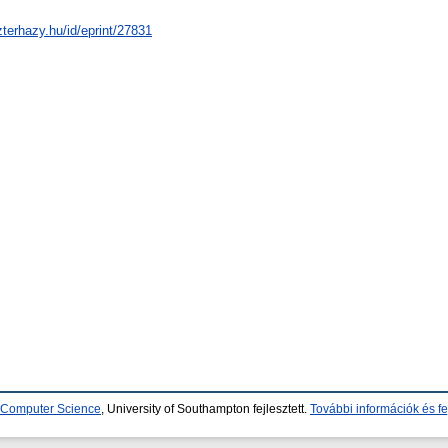
zterhazy.hu/id/eprint/27831
d Computer Science
, University of Southampton fejlesztett.
További információk és fe