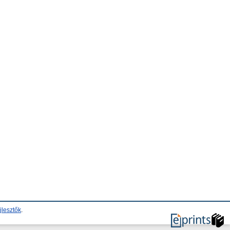
jlesztők
.