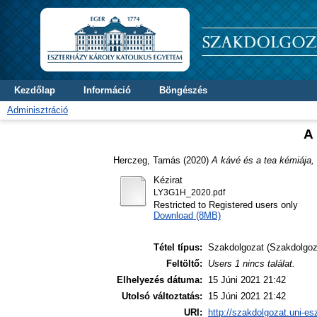
Kezdőlap
Információ
Böngészés
Adminisztráció
A 
Herczeg, Tamás
(2020)
A kávé és a tea kémiája,
Kézirat
LY3G1H_2020.pdf
Restricted to Registered users only
Download (8MB)
Tétel típus:
Szakdolgozat (Szakdolgoz
Feltöltő:
Users 1 nincs találat.
Elhelyezés dátuma:
15 Júni 2021 21:42
Utolsó változtatás:
15 Júni 2021 21:42
URI:
http://szakdolgozat.uni-es