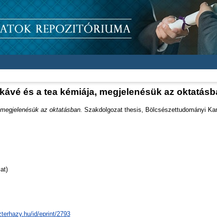
kávé és a tea kémiája, megjelenésük az oktatás
 megjelenésük az oktatásban.
Szakdolgozat thesis, Bölcsészettudományi Kar
at)
zterhazy.hu/id/eprint/2793