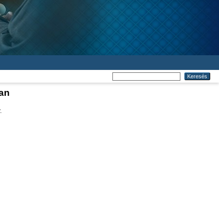
ban
.