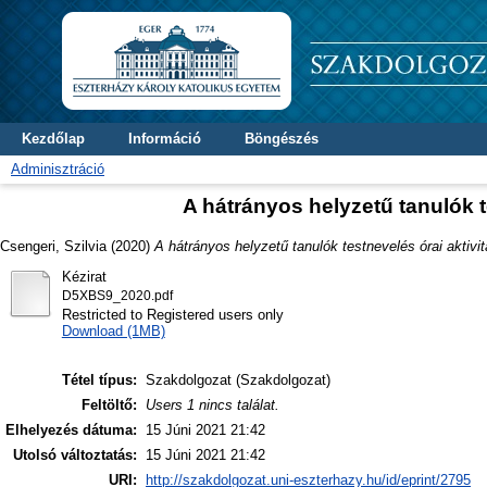
Kezdőlap
Információ
Böngészés
Adminisztráció
A hátrányos helyzetű tanulók t
Csengeri, Szilvia
(2020)
A hátrányos helyzetű tanulók testnevelés órai aktivi
Kézirat
D5XBS9_2020.pdf
Restricted to Registered users only
Download (1MB)
Tétel típus:
Szakdolgozat (Szakdolgozat)
Feltöltő:
Users 1 nincs találat.
Elhelyezés dátuma:
15 Júni 2021 21:42
Utolsó változtatás:
15 Júni 2021 21:42
URI:
http://szakdolgozat.uni-eszterhazy.hu/id/eprint/2795