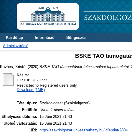
Kezdőlap
Információ
Böngészés
Adminisztráció
BSKE TAO támogatáso
Kovács, Kristóf
(2020)
BSKE TAO támogatások felhasználási tapasztalatai.
S
Kézirat
ET7TUB_2020.pdf
Restricted to Registered users only
Download (1MB)
Tétel típus:
Szakdolgozat (Szakdolgozat)
Feltöltő:
Users 1 nincs találat.
Elhelyezés dátuma:
15 Júni 2021 21:43
Utolsó változtatás:
15 Júni 2021 21:43
URI:
http://szakdolgozat.uni-eszterhazy.hu/id/eprint/2804