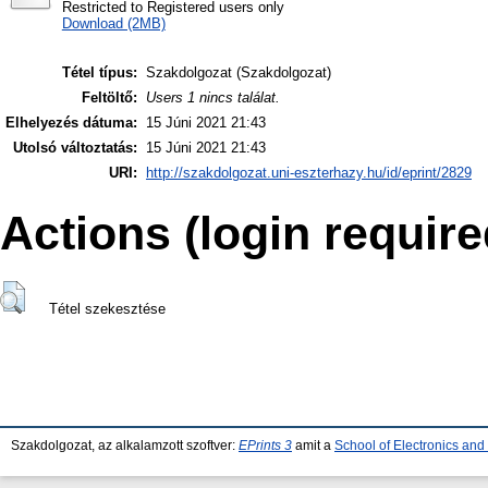
Restricted to Registered users only
Download (2MB)
Tétel típus:
Szakdolgozat (Szakdolgozat)
Feltöltő:
Users 1 nincs találat.
Elhelyezés dátuma:
15 Júni 2021 21:43
Utolsó változtatás:
15 Júni 2021 21:43
URI:
http://szakdolgozat.uni-eszterhazy.hu/id/eprint/2829
Actions (login require
Tétel szekesztése
Szakdolgozat, az alkalamzott szoftver:
EPrints 3
amit a
School of Electronics an