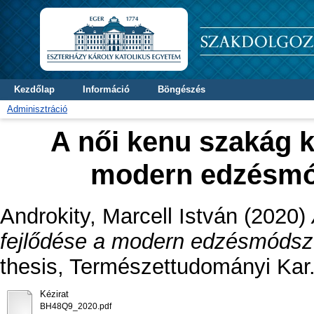
Kezdőlap
Információ
Böngészés
Adminisztráció
A női kenu szakág k
modern edzésmód
Androkity, Marcell István
(2020)
fejlődése a modern edzésmódsze
thesis, Természettudományi Kar
Kézirat
BH48Q9_2020.pdf