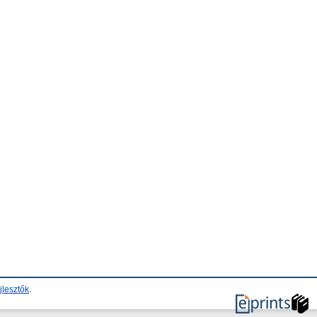
jlesztők
.