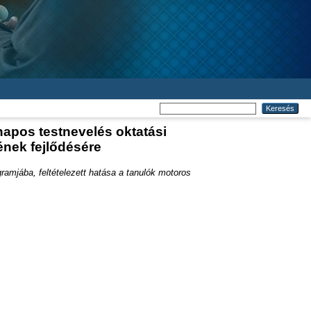
apos testnevelés oktatási
ének fejlődésére
amjába, feltételezett hatása a tanulók motoros