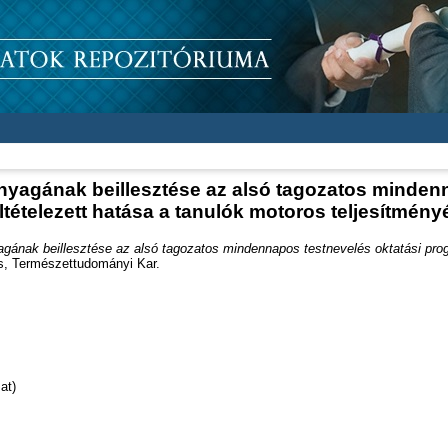
nyagának beillesztése az alsó tagozatos mindenn
ltételezett hatása a tanulók motoros teljesítmény
gának beillesztése az alsó tagozatos mindennapos testnevelés oktatási progr
s, Természettudományi Kar.
at)