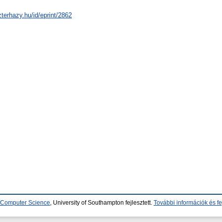
zterhazy.hu/id/eprint/2862
d Computer Science
, University of Southampton fejlesztett.
További információk és fe