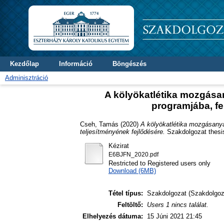
Kezdőlap
Információ
Böngészés
Adminisztráció
A kölyökatlétika mozgása
programjába, fe
Cseh, Tamás
(2020)
A kölyökatlétika mozgásanya
teljesítményének fejlődésére.
Szakdolgozat thesi
Kézirat
E6BJFN_2020.pdf
Restricted to Registered users only
Download (6MB)
Tétel típus:
Szakdolgozat (Szakdolgoz
Feltöltő:
Users 1 nincs találat.
Elhelyezés dátuma:
15 Júni 2021 21:45