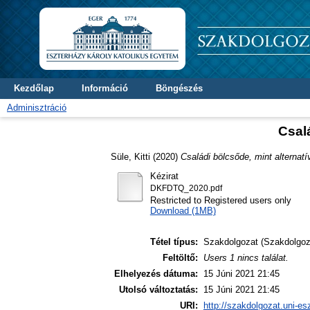
Kezdőlap
Információ
Böngészés
Adminisztráció
Csalá
Süle, Kitti
(2020)
Családi bölcsőde, mint alternatí
Kézirat
DKFDTQ_2020.pdf
Restricted to Registered users only
Download (1MB)
Tétel típus:
Szakdolgozat (Szakdolgoz
Feltöltő:
Users 1 nincs találat.
Elhelyezés dátuma:
15 Júni 2021 21:45
Utolsó változtatás:
15 Júni 2021 21:45
URI:
http://szakdolgozat.uni-es