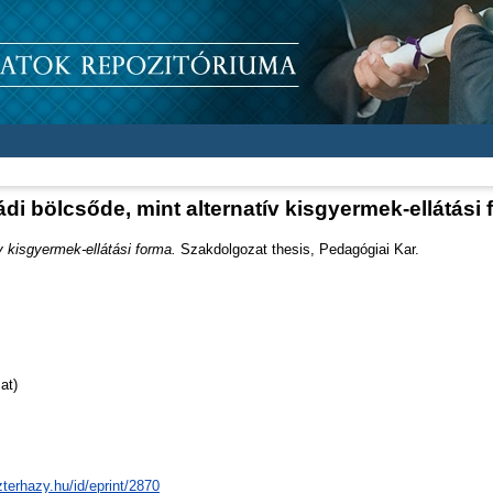
di bölcsőde, mint alternatív kisgyermek-ellátási
v kisgyermek-ellátási forma.
Szakdolgozat thesis, Pedagógiai Kar.
at)
zterhazy.hu/id/eprint/2870