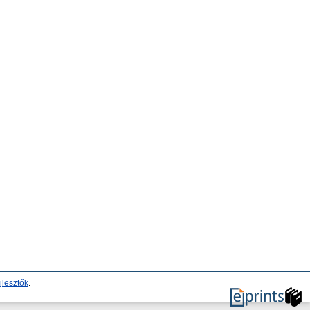
jlesztők
.