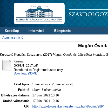
Kezdőlap
Információ
Böngészés
Adminisztráció
Magán Óvoda 
Kuruczné Kondás, Zsuzsanna
(2017)
Magán Óvoda és Játszóház indítása.
S
Kézirat
J9GGJ1_2017.pdf
Restricted to Registered users only
Download (30MB)
Tétel típus:
Szakdolgozat (Szakdolgozat)
Feltöltő:
Users 1 nincs találat.
Elhelyezés dátuma:
17 Júni 2021 10:16
Utolsó változtatás:
17 Júni 2021 10:16
URI:
http://szakdolgozat.uni-eszterhazy.hu/id/eprint/2894