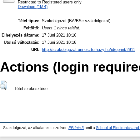
Restricted to Registered users only
Download (1MB)
Tétel típus:
Szakdolgozat (BA/BSc szakdolgozat)
Feltöltő:
Users 1 nincs találat.
Elhelyezés dátuma:
17 Júni 2021 10:16
Utolsó változtatás:
17 Júni 2021 10:16
URI:
http://szakdolgozat.uni-eszterhazy.hu/id/eprint/2911
Actions (login require
Tétel szekesztése
Szakdolgozat, az alkalamzott szoftver:
EPrints 3
amit a
School of Electronics an