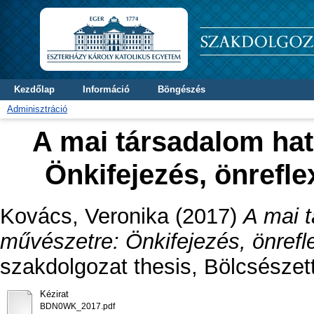
Kezdőlap
Információ
Böngészés
Adminisztráció
A mai társadalom hat
Önkifejezés, önrefle
Kovács, Veronika
(2017)
A mai t
művészetre: Önkifejezés, önrefle
szakdolgozat thesis, Bölcsészet
Kézirat
BDN0WK_2017.pdf