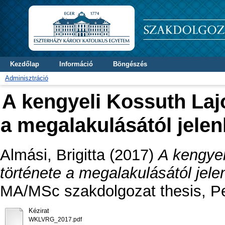
Kezdőlap
Információ
Böngészés
Adminisztráció
A kengyeli Kossuth Lajo
a megalakulásától jele
Almási, Brigitta
(2017)
A kengyel
története a megalakulásától jel
MA/MSc szakdolgozat thesis, Pe
Kézirat
WKLVRG_2017.pdf