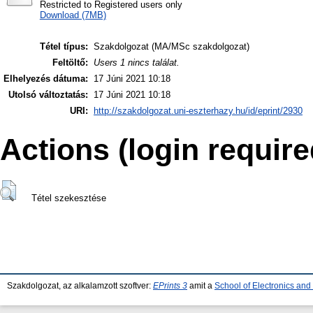
Restricted to Registered users only
Download (7MB)
Tétel típus:
Szakdolgozat (MA/MSc szakdolgozat)
Feltöltő:
Users 1 nincs találat.
Elhelyezés dátuma:
17 Júni 2021 10:18
Utolsó változtatás:
17 Júni 2021 10:18
URI:
http://szakdolgozat.uni-eszterhazy.hu/id/eprint/2930
Actions (login require
Tétel szekesztése
Szakdolgozat, az alkalamzott szoftver:
EPrints 3
amit a
School of Electronics an